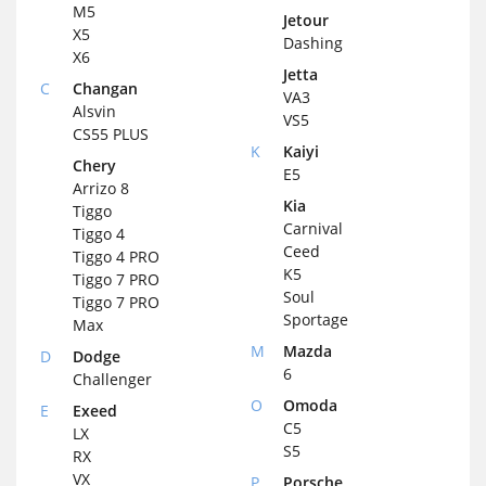
M5
Jetour
X5
Dashing
X6
Jetta
C
Changan
VA3
Alsvin
VS5
CS55 PLUS
K
Kaiyi
Chery
E5
Arrizo 8
Kia
Tiggo
Carnival
Tiggo 4
Ceed
Tiggo 4 PRO
K5
Tiggo 7 PRO
Soul
Tiggo 7 PRO
Sportage
Max
M
Mazda
D
Dodge
6
Challenger
O
Omoda
E
Exeed
C5
LX
S5
RX
VX
P
Porsche