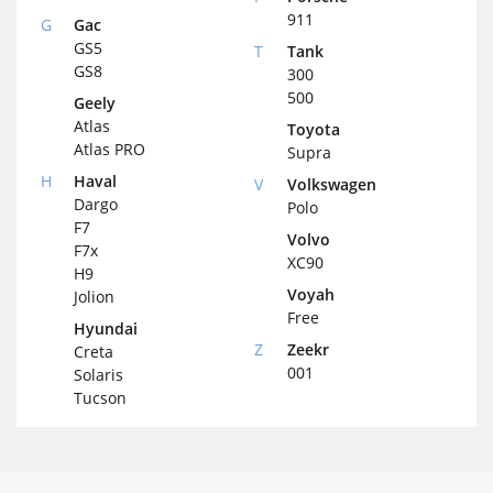
911
G
Gac
GS5
T
Tank
GS8
300
500
Geely
Atlas
Toyota
Atlas PRO
Supra
H
Haval
V
Volkswagen
Dargo
Polo
F7
Volvo
F7x
XC90
H9
Voyah
Jolion
Free
Hyundai
Z
Zeekr
Creta
001
Solaris
Tucson