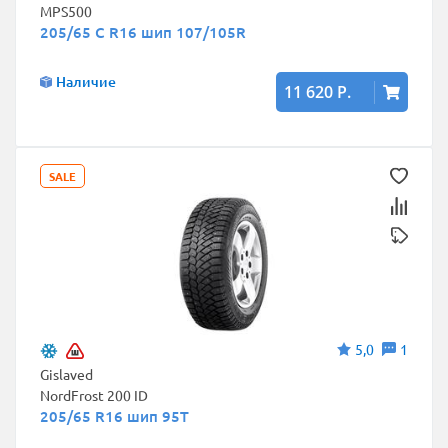
MPS500
205/65 C R16 шип 107/105R
Наличие
11 620 Р.
SALE
5,0
1
Gislaved
NordFrost 200 ID
205/65 R16 шип 95T