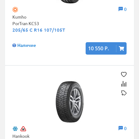
0
Kumho
PorTran KC53
205/65 C R16 107/105T
Наличие
10 550 Р.
0
Hankook