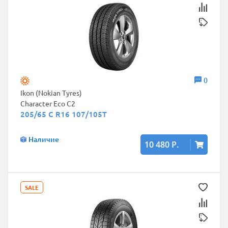
0
Ikon (Nokian Tyres)
Character Eco C2
205/65 C R16 107/105T
Наличие
10 480 Р.
SALE