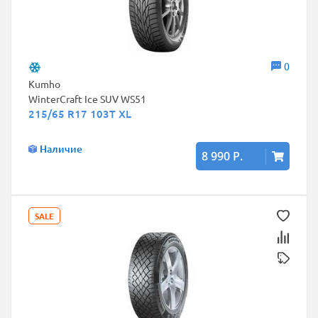
0
Kumho
WinterCraft Ice SUV WS51
215/65 R17 103T XL
Наличие
8 990 Р.
SALE